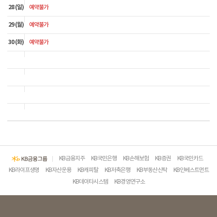
28 (일)
예약불가
29 (월)
예약불가
30 (화)
예약불가
KB금융지주
KB국민은행
KB손해보험
KB증권
KB국민카드
KB라이프생명
KB자산운용
KB캐피탈
KB저축은행
KB부동산신탁
KB인베스트먼트
KB데이타시스템
KB경영연구소