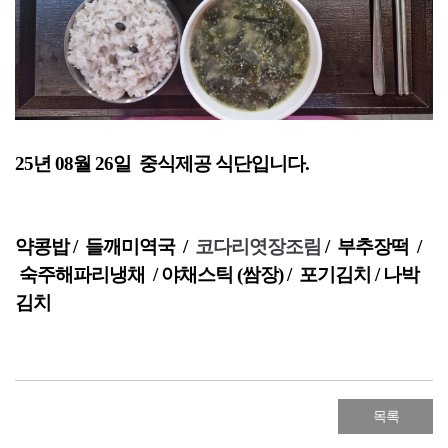
25년 08월 26일 중식제공 식단입니다.
약콩밥
/ 들깨미역국 /
코다리엿장조림
/ 부추장떡 /
숙주해파리냉채 / 야채스틱 (쌈장) / 포기김치 / 나박
김치
목록