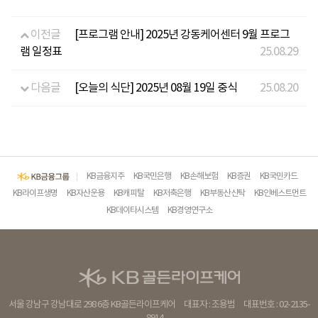
이전글
[프로그램 안내] 2025년 강동케어센터 9월 프로그
램 일정표
25.08.29
다음글
[오늘의 식단] 2025년 08월 19일 중식
25.08.20
KB금융지주
KB국민은행
KB손해보험
KB증권
KB국민카드
KB라이프생명
KB자산운용
KB캐피탈
KB저축은행
KB부동산신탁
KB인베스트먼트
KB데이타시스템
KB경영연구소
서울 강남구 강남대로 298 6층 KB골든라이프케어
대표자 : 조용범
대표번호 : 02-2135-