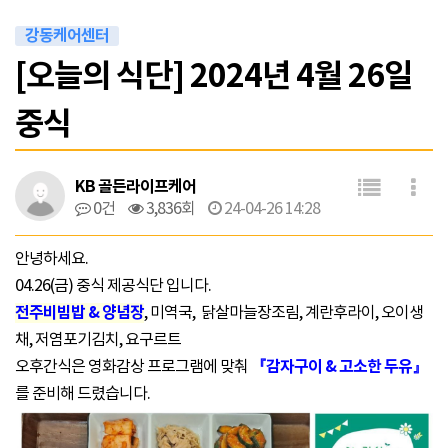
강동케어센터
[오늘의 식단] 2024년 4월 26일
중식
KB 골든라이프케어
0건
3,836회
24-04-26 14:28
안녕하세요.
04.26(금) 중식 제공식단 입니다.
전주비빔밥 & 양념장
, 미역국, 닭살마늘장조림, 계란후라이, 오이생
채, 저염포기김치, 요구르트
『감자구이 & 고소한 두유』
오후간식은 영화감상 프로그램에 맞춰
를 준비해 드렸습니다.