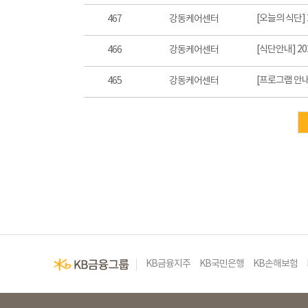
[오늘의 식단] 
467
강동케어센터
[식단안내] 20
466
강동케어센터
[프로그램 안내
465
강동케어센터
다음
맨끝
KB금융지주
KB국민은행
KB손해보험