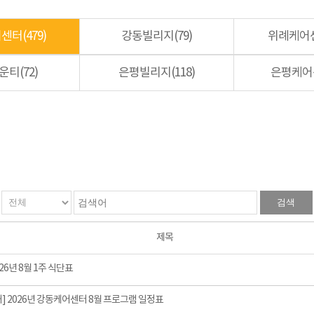
터(479)
강동빌리지(79)
위례케어센
티(72)
은평빌리지(118)
은평케어센
검색
제목
26년 8월 1주 식단표
] 2026년 강동케어센터 8월 프로그램 일정표