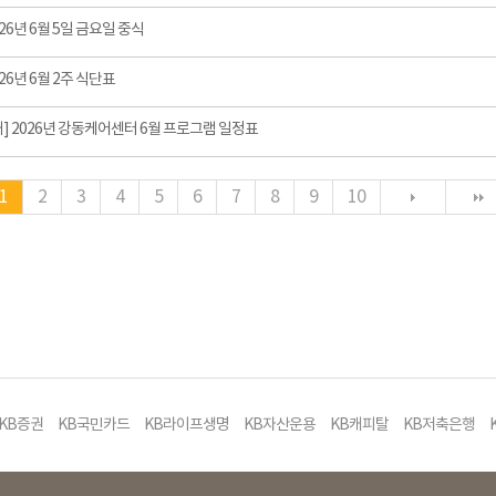
26년 6월 5일 금요일 중식
26년 6월 2주 식단표
] 2026년 강동케어센터 6월 프로그램 일정표
1
2
3
4
5
6
7
8
9
10
KB증권
KB국민카드
KB라이프생명
KB자산운용
KB캐피탈
KB저축은행