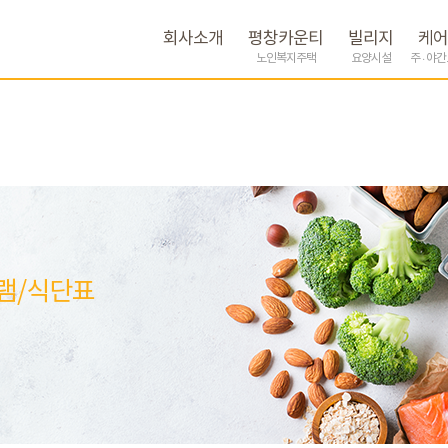
회사소개
평창카운티
빌리지
케어
노인복지주택
요양시설
주 · 야
램/식단표