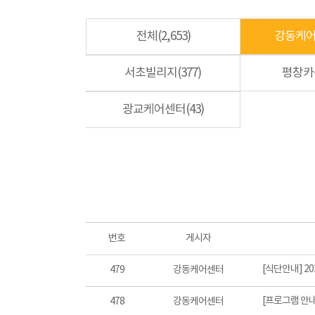
전체(2,653)
강동케어센
서초빌리지(377)
평창카운
광교케어센터(43)
번호
게시자
[식단안내] 20
479
강동케어센터
[프로그램 안내
478
강동케어센터