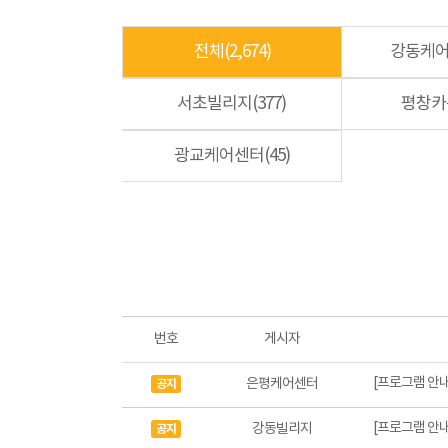
전체(2,674)
강동케어센
서초빌리지(377)
평창카운
광교케어센터(45)
번호
게시자
[프로그램 안내
은평케어센터
공지
[프로그램 안내
강동빌리지
공지