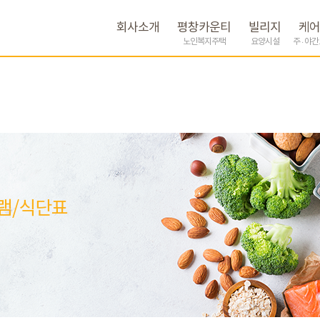
회사소개
평창카운티
빌리지
케어
노인복지주택
요양시설
주 · 야
램/식단표