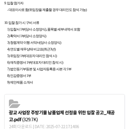
9.
입찰 참가자
-
대표이사로 함
(
위임장을 제출할 경우 대리인도 참석 가능
)
10.
입찰 참가 시 구비 서류
1)
입찰서
1
부
(
당사 소정양식
),
품목별
세부내역서
포함
2)
확약서
1
부
(
당사 소정양식
)
3)
청렴계약 이행 서약서
(
당사 소정양식
)
4)
연도별 재무상태 비교표
(
최근
3
년
)
5)
위임장
1
부
(
대표자 대리인 참석 시
)
6)
재직증명서
1
부
(
대표자 대리인 참석 시
)
7)
법인등기부등본 및 사업자등록증 사본 각
1
부
8)
인감증명서
1
부
9)
제안제품 소개서
광교 사업장 주방기물 납품업체 선정을 위한 입찰 공고_재공
고.pdf
(329.7K)
24회 다운로드 | DATE : 2025-07-22 17:14:06