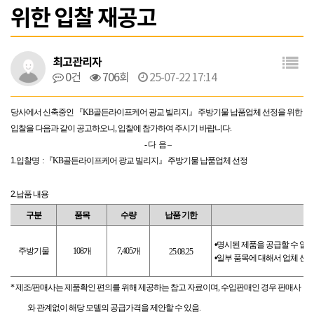
위한 입찰 재공고
최고관리자
0건
706회
25-07-22 17:14
당사에서 신축중인
『KB
골든라이프케어 광교 빌리지
』
주방기물 납품업체 선정을 위한
입찰을 다음과 같이 공고하오니
,
입찰에 참가하여 주시기 바랍니다
.
-
다 음
–
1.
입찰명
: 『KB
골든라이프케어 광교 빌리지
』
주방기물 납품업체 선정
2.
납품 내용
구분
품목
수량
납품 기한
•
명시된 제품을 공급할 수 없는
주방기물
108
개
7,405
개
25.08.25
•
일부 품목에 대해서 업체 선정
*
제조
/
판매사는 제품확인 편의를 위해 제공하는 참고 자료이며
,
수입판매인 경우 판매사
와 관계없이 해당 모델의 공급가격을 제안할 수 있음
.