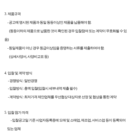
3.
제품규격
-
공고에 명시된 제품과 동일 동등이상인 제품을 납품해야 함
.
(
동등이하의
제품으로 납품한 것이 확인된 경우 입찰참여 또는 계약이 무효화될 수 있
음
)
-
동일제품이 아닌 경우 동급이상임을 증명하는 서류를 제출하여야 함
.
(
상세사양서
,
사양비교표 등
)
4.
입찰 및 계약 방식
-
경쟁방식
:
일반경쟁
-
입찰방식
:
총액 입찰
(
입찰시
세부내역 제출 필수
)
-
계약방식
:
최저가격 제안업체를 우선협상 대상자로 선정 및 협상을 통한 계약
5.
입찰 참가 자격
-
입찰공고일 기준 사업자등록증에 도매 및 소매업
,
제조업
,
서비스업 등이 등록되어
있는 업체