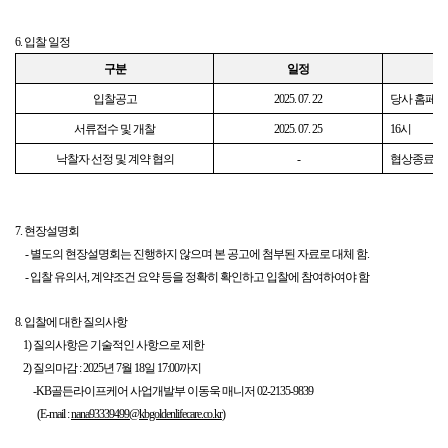
6.
입찰 일정
구분
일정
입찰공고
2025. 07. 22
당사 홈페
서류접수 및 개찰
2025. 07. 25
16
시
낙찰자 선정 및
계약
협의
-
협상종료
후
7.
현장설명회
-
별도의 현장설명회는 진행하지 않으며 본 공고에 첨부된 자료로 대체 함
.
-
입찰 유의서
,
계약조건 요약 등을 정확히 확인하고 입찰에 참여하여야 함
8.
입찰에 대한 질의사항
1)
질의사항은 기술적인 사항으로 제한
2)
질의마감
: 2025
년
7
월
18
일
17:00
까지
-KB
골든라이프케어 사업개발부 이동욱 매니저
02-2135-9839
(E-mail :
nana93339499@kbgoldenlifecare.co.kr
)