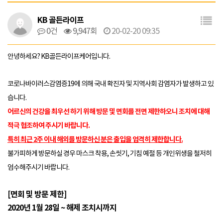
KB 골든라이프
0건
9,947회
20-02-20 09:35
안녕하세요? KB골든라이프케어입니다.
코로나바이러스감염증19에 의해 국내 확진자 및 지역사회 감염자가 발생하고 있
습니다.
어르신의 건강을 최우선 하기 위해 방문 및 면회를 전면 제한하오니 조치에 대해
적극 협조하여 주시기 바랍니다.
특히 최근
2
주 이내 해외를 방문하신 분은 출입을 엄격히 제한
합니다
.
불가피하게 방문하실 경우 마스크 착용, 손씻기, 기침 예절 등 개인위생을 철저히
엄수해주시기 바랍니다.
[면회 및 방문 제한]
2020년 1월 28일 ~ 해제 조치시까지