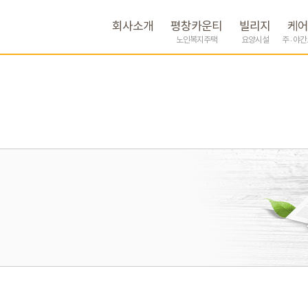
회사소개
평창카운티
빌리지
케어
노인복지주택
요양시설
주 · 야