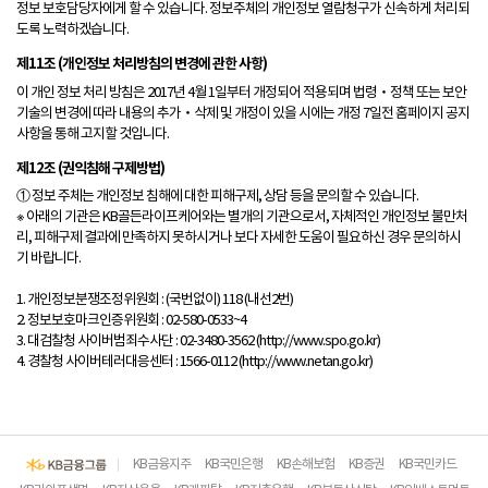
정보 보호담당자에게 할 수 있습니다. 정보주체의 개인정보 열람청구가 신속하게 처리되
도록 노력하겠습니다.
제11조 (개인정보 처리방침의 변경에 관한 사항)
이 개인 정보 처리 방침은 2017년 4월 1일부터 개정되어 적용되며 법령‧정책 또는 보안
기술의 변경에 따라 내용의 추가‧삭제 및 개정이 있을 시에는 개정 7일전 홈페이지 공지
사항을 통해 고지할 것입니다.
제12조 (권익침해 구제방법)
① 정보 주체는 개인정보 침해에 대한 피해구제, 상담 등을 문의할 수 있습니다.
※ 아래의 기관은 KB골든라이프케어와는 별개의 기관으로서, 자체적인 개인정보 불만처
리, 피해구제 결과에 만족하지 못하시거나 보다 자세한 도움이 필요하신 경우 문의하시
기 바랍니다.
1. 개인정보분쟁조정위원회 : (국번없이) 118 (내선2번)
2. 정보보호마크인증위원회 : 02-580-0533~4
3. 대검찰청 사이버범죄수사단 : 02-3480-3562 (http://www.spo.go.kr)
4. 경찰청 사이버테러대응센터 : 1566-0112 (http://www.netan.go.kr)
KB금융지주
KB국민은행
KB손해보험
KB증권
KB국민카드