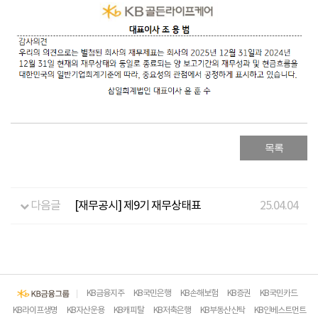
목록
다음글
[재무공시] 제9기 재무상태표
25.04.04
KB금융지주
KB국민은행
KB손해보험
KB증권
KB국민카드
KB라이프생명
KB자산운용
KB캐피탈
KB저축은행
KB부동산신탁
KB인베스트먼트